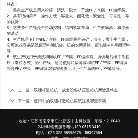
特点：
1、整条生产线是用来粉碎，清洗，脱水，干燥PP / PE膜，PP编织袋。
2、具有结构简单，操作方便，容量大，能耗低，安全性，可靠性，等
的优势
3、这整条生产线是全自动控制，结构紧凑布局，生产效率高，和漂亮
的清洁
4、生产线是专门为PE / PP膜，PP编织袋的破碎，清洗，烘干生产线，
它可以很容易清洗废塑料编织袋、脏的农用薄膜，废包装材料和硬塑料
等。
5、该生产线用于清洗和回收PE / PP膜、PP编织袋。协调与后续工作程
序（造粒系统）的生产线，这将使得垃圾薄膜和脏PE / PP膜，PP编织
袋是PE / PP膜，PP编织袋颗粒物质，用于生产新的PE，PP薄膜等。
上一篇：
双螺杆造粒机：成套设备挤压造粒机用途及特点
下一篇：
使用中的双螺杆造粒机应该注意哪些事项
地址：江苏省南京市江北新区中山科技园 邮编：210048
24小时销售服务电话139-0515-3410
电话：025-025-58395678、58397654