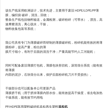
该生产线采用欧洲设计，技术先进，主要用于废旧 HDPE/LDPE/PP薄
膜，编织袋 破碎，清洗，回收；
整条生产线包括物料输送，金属检测，破碎粉碎（可带水），漂洗，高
速摩擦清洗，离心脱水，干燥，
物料收集包装等系统；
我公司具有专门为薄膜破碎而研制的薄膜破碎机，粉碎机能有效的将薄
膜粉碎，提高产量，粉出的薄
膜尺寸细小，有利于后面的清洗干净；产量高能节约人工河能耗；
同时可配备废旧薄膜打包机，薄膜包块剪切机，滚筒筛分系统（能有效
将薄膜
内部的泥沙，石块筛分出来，保护后面粉碎机刀片不受损伤）。
干燥部分也可以配备本公司更新产品
薄膜挤干机（用于挤掉薄膜内部水份，能有效提高干燥度，省去电加热
干燥系统，能有效节约用电
PP/HDPE医用塑料破碎机造粒再生塑料
造粒机