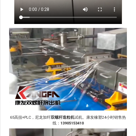
65高扭+PLC，尼龙加纤
双螺杆造粒机
试机。康发橡塑24小时销售热
线：
13905153410