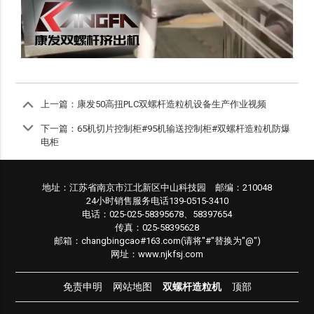
上一篇：
康发50高扭PLC双螺杆造粒机设备生产作业视频
下一篇：
65机切片控制柜#95机输送控制柜#双螺杆造粒机防爆
电柜
地址：江苏省南京市江北新区中山科技园 邮编：210048
24小时销售服务电话139-0515-3410
电话：025-025-58395678、58397654
传真：025-58395628
邮箱：changbingcao#163.com(请将"#"替换为"@")
网址：www.njkfsj.com
免责申明
网站地图
双螺杆造粒机
顶部